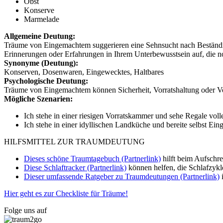
Obst
Konserve
Marmelade
Allgemeine Deutung:
Träume von Eingemachtem suggerieren eine Sehnsucht nach Beständig
Erinnerungen oder Erfahrungen in Ihrem Unterbewusstsein auf, die 
Synonyme (Deutung):
Konserven, Dosenwaren, Eingewecktes, Haltbares
Psychologische Deutung:
Träume von Eingemachtem können Sicherheit, Vorratshaltung oder Vorb
Mögliche Szenarien:
Ich stehe in einer riesigen Vorratskammer und sehe Regale voll
Ich stehe in einer idyllischen Landküche und bereite selbst Ei
HILFSMITTEL ZUR TRAUMDEUTUNG
Dieses schöne Traumtagebuch (Partnerlink)
hilft beim Aufschr
Diese Schlaftracker (Partnerlink)
können helfen, die Schlafzykl
Dieser umfassende Ratgeber zu Traumdeutungen (Partnerlink)
i
Hier geht es zur Checkliste für Träume!
Folge uns auf