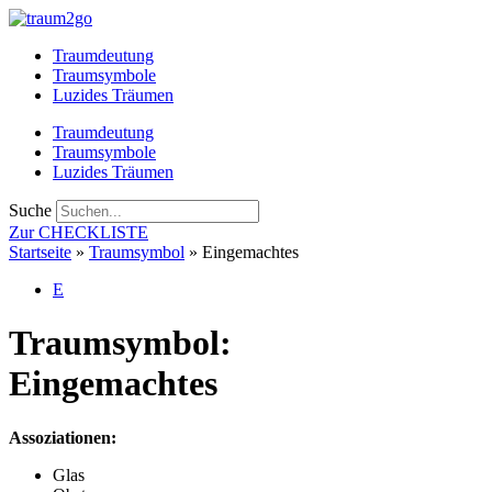
Zum
Inhalt
Traumdeutung
springen
Traumsymbole
Luzides Träumen
Traumdeutung
Traumsymbole
Luzides Träumen
Suche
Zur CHECKLISTE
Startseite
»
Traumsymbol
»
Eingemachtes
E
Traumsymbol:
Eingemachtes
Assoziationen:
Glas