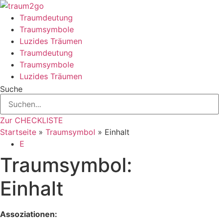
Zum
Inhalt
Traumdeutung
springen
Traumsymbole
Luzides Träumen
Traumdeutung
Traumsymbole
Luzides Träumen
Suche
Zur CHECKLISTE
Startseite
»
Traumsymbol
»
Einhalt
E
Traumsymbol:
Einhalt
Assoziationen: