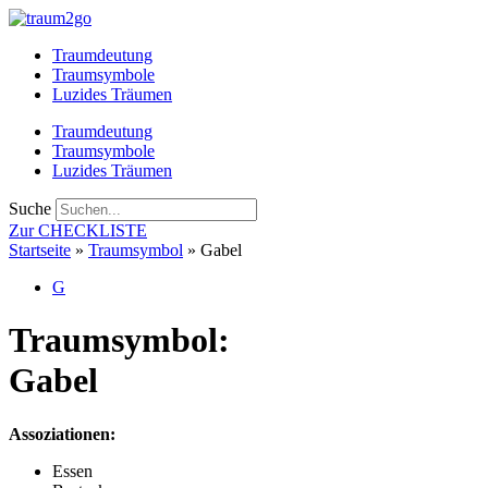
Zum
Inhalt
Traumdeutung
springen
Traumsymbole
Luzides Träumen
Traumdeutung
Traumsymbole
Luzides Träumen
Suche
Zur CHECKLISTE
Startseite
»
Traumsymbol
»
Gabel
G
Traumsymbol:
Gabel
Assoziationen:
Essen