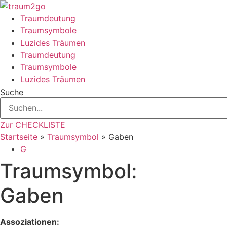
Zum
Inhalt
Traumdeutung
springen
Traumsymbole
Luzides Träumen
Traumdeutung
Traumsymbole
Luzides Träumen
Suche
Zur CHECKLISTE
Startseite
»
Traumsymbol
»
Gaben
G
Traumsymbol:
Gaben
Assoziationen: