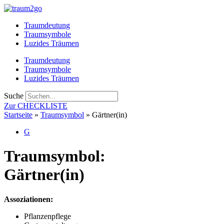
Zum
Inhalt
Traumdeutung
springen
Traumsymbole
Luzides Träumen
Traumdeutung
Traumsymbole
Luzides Träumen
Suche
Zur CHECKLISTE
Startseite
»
Traumsymbol
»
Gärtner(in)
G
Traumsymbol:
Gärtner(in)
Assoziationen:
Pflanzenpflege