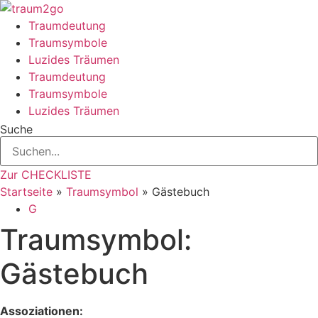
Zum
Inhalt
Traumdeutung
springen
Traumsymbole
Luzides Träumen
Traumdeutung
Traumsymbole
Luzides Träumen
Suche
Zur CHECKLISTE
Startseite
»
Traumsymbol
»
Gästebuch
G
Traumsymbol:
Gästebuch
Assoziationen: