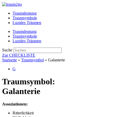
Zum
Inhalt
Traumdeutung
springen
Traumsymbole
Luzides Träumen
Traumdeutung
Traumsymbole
Luzides Träumen
Suche
Zur CHECKLISTE
Startseite
»
Traumsymbol
»
Galanterie
G
Traumsymbol:
Galanterie
Assoziationen:
Ritterlichkeit