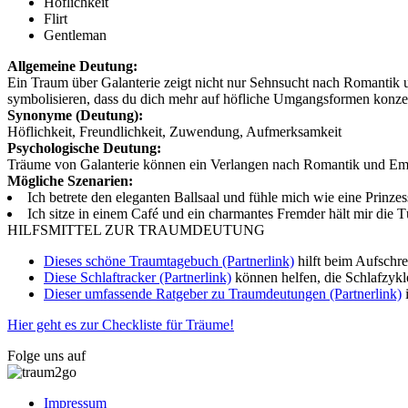
Höflichkeit
Flirt
Gentleman
Allgemeine Deutung:
Ein Traum über Galanterie zeigt nicht nur Sehnsucht nach Romantik
symbolisieren, dass du dich mehr auf höfliche Umgangsformen konzent
Synonyme (Deutung):
Höflichkeit, Freundlichkeit, Zuwendung, Aufmerksamkeit
Psychologische Deutung:
Träume von Galanterie können ein Verlangen nach Romantik und Emot
Mögliche Szenarien:
Ich betrete den eleganten Ballsaal und fühle mich wie eine Prinze
Ich sitze in einem Café und ein charmantes Fremder hält mir die T
HILFSMITTEL ZUR TRAUMDEUTUNG
Dieses schöne Traumtagebuch (Partnerlink)
hilft beim Aufschr
Diese Schlaftracker (Partnerlink)
können helfen, die Schlafzykl
Dieser umfassende Ratgeber zu Traumdeutungen (Partnerlink)
i
Hier geht es zur Checkliste für Träume!
Folge uns auf
Impressum