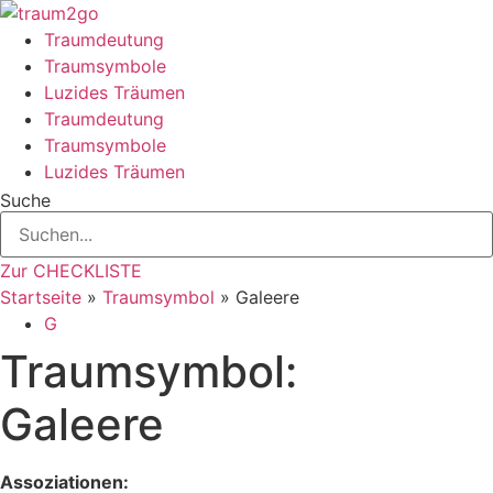
Zum
Inhalt
Traumdeutung
springen
Traumsymbole
Luzides Träumen
Traumdeutung
Traumsymbole
Luzides Träumen
Suche
Zur CHECKLISTE
Startseite
»
Traumsymbol
»
Galeere
G
Traumsymbol:
Galeere
Assoziationen: