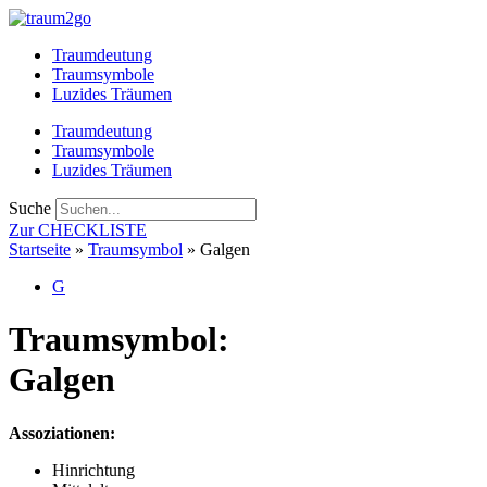
Zum
Inhalt
Traumdeutung
springen
Traumsymbole
Luzides Träumen
Traumdeutung
Traumsymbole
Luzides Träumen
Suche
Zur CHECKLISTE
Startseite
»
Traumsymbol
»
Galgen
G
Traumsymbol:
Galgen
Assoziationen:
Hinrichtung