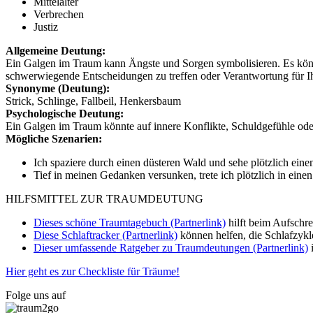
Mittelalter
Verbrechen
Justiz
Allgemeine Deutung:
Ein Galgen im Traum kann Ängste und Sorgen symbolisieren. Es könnt
schwerwiegende Entscheidungen zu treffen oder Verantwortung für I
Synonyme (Deutung):
Strick, Schlinge, Fallbeil, Henkersbaum
Psychologische Deutung:
Ein Galgen im Traum könnte auf innere Konflikte, Schuldgefühle od
Mögliche Szenarien:
Ich spaziere durch einen düsteren Wald und sehe plötzlich ein
Tief in meinen Gedanken versunken, trete ich plötzlich in ei
HILFSMITTEL ZUR TRAUMDEUTUNG
Dieses schöne Traumtagebuch (Partnerlink)
hilft beim Aufschr
Diese Schlaftracker (Partnerlink)
können helfen, die Schlafzykl
Dieser umfassende Ratgeber zu Traumdeutungen (Partnerlink)
i
Hier geht es zur Checkliste für Träume!
Folge uns auf