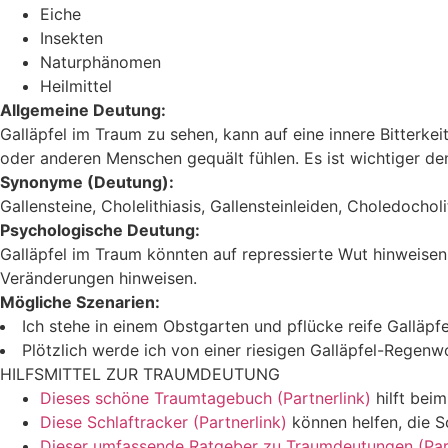
Eiche
Insekten
Naturphänomen
Heilmittel
Allgemeine Deutung:
Galläpfel im Traum zu sehen, kann auf eine innere Bitterke
oder anderen Menschen gequält fühlen. Es ist wichtiger de
Synonyme (Deutung):
Gallensteine, Cholelithiasis, Gallensteinleiden, Choledocholi
Psychologische Deutung:
Galläpfel im Traum könnten auf repressierte Wut hinweisen
Veränderungen hinweisen.
Mögliche Szenarien:
Ich stehe in einem Obstgarten und pflücke reife Galläp
Plötzlich werde ich von einer riesigen Galläpfel-Regen
HILFSMITTEL ZUR TRAUMDEUTUNG
Dieses schöne Traumtagebuch (Partnerlink)
hilft bei
Diese Schlaftracker (Partnerlink)
können helfen, die S
Dieser umfassende Ratgeber zu Traumdeutungen (Part