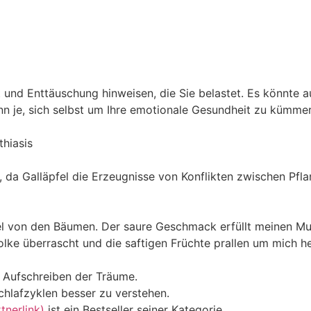
it und Enttäuschung hinweisen, die Sie belastet. Es könnte
nn je, sich selbst um Ihre emotionale Gesundheit zu kümme
thiasis
, da Galläpfel die Erzeugnisse von Konflikten zwischen Pfl
fel von den Bäumen. Der saure Geschmack erfüllt meinen M
wolke überrascht und die saftigen Früchte prallen um mich 
m Aufschreiben der Träume.
chlafzyklen besser zu verstehen.
nerlink)
ist ein Bestseller seiner Kategorie.