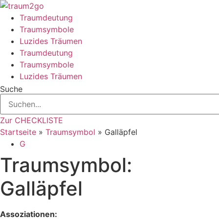
Zum
Inhalt
Traumdeutung
springen
Traumsymbole
Luzides Träumen
Traumdeutung
Traumsymbole
Luzides Träumen
Suche
Zur CHECKLISTE
Startseite
»
Traumsymbol
»
Galläpfel
G
Traumsymbol:
Galläpfel
Assoziationen: