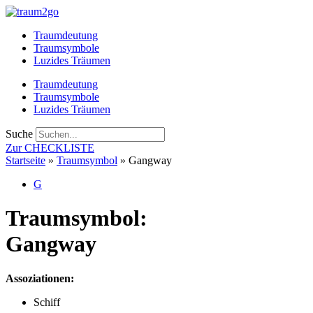
Zum
Inhalt
Traumdeutung
springen
Traumsymbole
Luzides Träumen
Traumdeutung
Traumsymbole
Luzides Träumen
Suche
Zur CHECKLISTE
Startseite
»
Traumsymbol
»
Gangway
G
Traumsymbol:
Gangway
Assoziationen:
Schiff