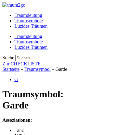
Zum
Inhalt
Traumdeutung
springen
Traumsymbole
Luzides Träumen
Traumdeutung
Traumsymbole
Luzides Träumen
Suche
Zur CHECKLISTE
Startseite
»
Traumsymbol
»
Garde
G
Traumsymbol:
Garde
Assoziationen:
Tanz