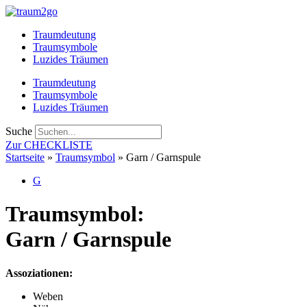
Zum
Inhalt
Traumdeutung
springen
Traumsymbole
Luzides Träumen
Traumdeutung
Traumsymbole
Luzides Träumen
Suche
Zur CHECKLISTE
Startseite
»
Traumsymbol
»
Garn / Garnspule
G
Traumsymbol:
Garn / Garnspule
Assoziationen:
Weben