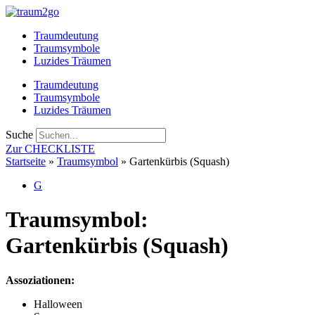
Zum
Inhalt
Traumdeutung
springen
Traumsymbole
Luzides Träumen
Traumdeutung
Traumsymbole
Luzides Träumen
Suche
Zur CHECKLISTE
Startseite
»
Traumsymbol
»
Gartenkürbis (Squash)
G
Traumsymbol:
Gartenkürbis (Squash)
Assoziationen:
Halloween