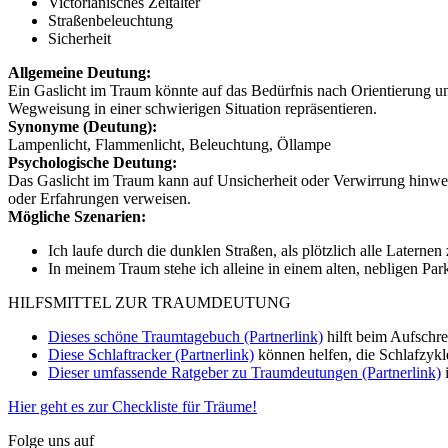
Victorianisches Zeitalter
Straßenbeleuchtung
Sicherheit
Allgemeine Deutung:
Ein Gaslicht im Traum könnte auf das Bedürfnis nach Orientierung u
Wegweisung in einer schwierigen Situation repräsentieren.
Synonyme (Deutung):
Lampenlicht, Flammenlicht, Beleuchtung, Öllampe
Psychologische Deutung:
Das Gaslicht im Traum kann auf Unsicherheit oder Verwirrung hinweis
oder Erfahrungen verweisen.
Mögliche Szenarien:
Ich laufe durch die dunklen Straßen, als plötzlich alle Laterne
In meinem Traum stehe ich alleine in einem alten, nebligen Park.
HILFSMITTEL ZUR TRAUMDEUTUNG
Dieses schöne Traumtagebuch (Partnerlink)
hilft beim Aufschr
Diese Schlaftracker (Partnerlink)
können helfen, die Schlafzykl
Dieser umfassende Ratgeber zu Traumdeutungen (Partnerlink)
i
Hier geht es zur Checkliste für Träume!
Folge uns auf