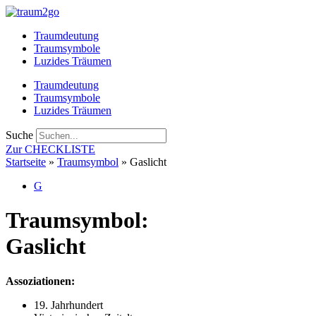
Zum
Inhalt
Traumdeutung
springen
Traumsymbole
Luzides Träumen
Traumdeutung
Traumsymbole
Luzides Träumen
Suche
Zur CHECKLISTE
Startseite
»
Traumsymbol
»
Gaslicht
G
Traumsymbol:
Gaslicht
Assoziationen:
19. Jahrhundert