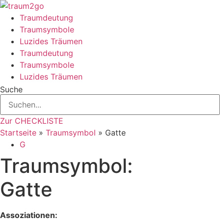
Zum
Inhalt
Traumdeutung
springen
Traumsymbole
Luzides Träumen
Traumdeutung
Traumsymbole
Luzides Träumen
Suche
Zur CHECKLISTE
Startseite
»
Traumsymbol
»
Gatte
G
Traumsymbol:
Gatte
Assoziationen: