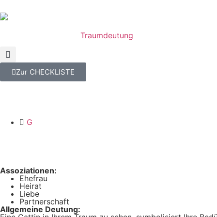
Traumdeutung
Zur CHECKLISTE
G
Assoziationen:
Ehefrau
Heirat
Liebe
Partnerschaft
Allgemeine Deutung:
Eine Gattin in Ihrem Traum zu sehen, symbolisiert Ihre Be