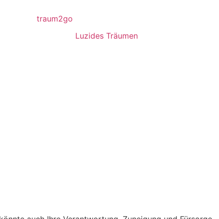
Luzides Träumen
e könnte auch Ihre Verantwortung, Zuneigung und Fürsorge