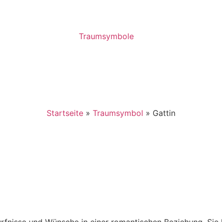
Traumsymbole
Startseite
»
Traumsymbol
»
Gattin
dürfnisse und Wünsche in einer romantischen Beziehung. Si