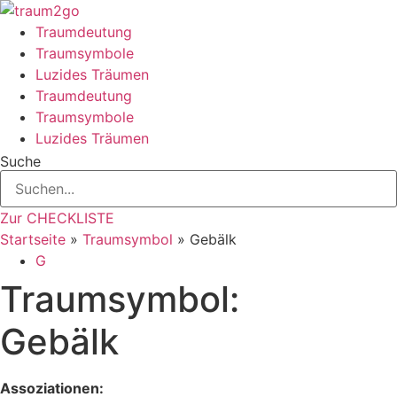
Zum
Inhalt
Traumdeutung
springen
Traumsymbole
Luzides Träumen
Traumdeutung
Traumsymbole
Luzides Träumen
Suche
Zur CHECKLISTE
Startseite
»
Traumsymbol
»
Gebälk
G
Traumsymbol:
Gebälk
Assoziationen: