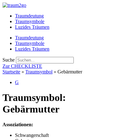
Zum
Inhalt
Traumdeutung
springen
Traumsymbole
Luzides Träumen
Traumdeutung
Traumsymbole
Luzides Träumen
Suche
Zur CHECKLISTE
Startseite
»
Traumsymbol
»
Gebärmutter
G
Traumsymbol:
Gebärmutter
Assoziationen:
Schwangerschaft