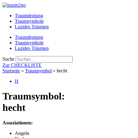
Zum
Inhalt
Traumdeutung
springen
Traumsymbole
Luzides Träumen
Traumdeutung
Traumsymbole
Luzides Träumen
Suche
Zur CHECKLISTE
Startseite
»
Traumsymbol
»
hecht
H
Traumsymbol:
hecht
Assoziationen:
Angeln