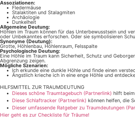
Assoziationen:
Fledermäuse
Stalaktiten und Stalagmiten
Archäologie
Dunkelheit
Allgemeine Deutung:
Höhlen im Traum können für das Unterbewusstsein und verst
oder Unbekanntes erforschen. Oder sie symbolisieren Schu
Synonyme (Deutung):
Grotte, Höhlenbau, Höhlenraum, Felsspalte
Psychologische Deutung:
Eine Höhle im Traum kann Sicherheit, Schutz und Geborgenh
Abgrenzung zeigen.
Mögliche Szenarien:
Ich erkunde eine dunkle Höhle und finde einen verste
Ängstlich krieche ich in eine enge Höhle und entdeck
HILFSMITTEL ZUR TRAUMDEUTUNG
Dieses schöne Traumtagebuch (Partnerlink)
hilft bei
Diese Schlaftracker (Partnerlink)
können helfen, die S
Dieser umfassende Ratgeber zu Traumdeutungen (Part
Hier geht es zur Checkliste für Träume!