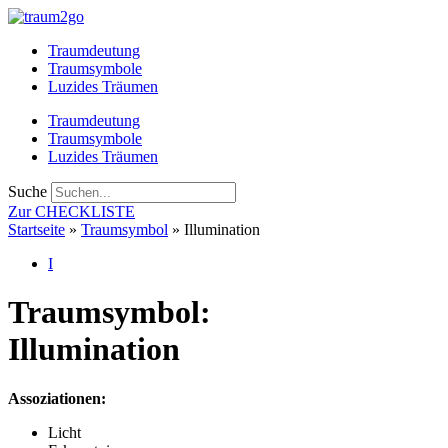
Zum
Inhalt
Traumdeutung
springen
Traumsymbole
Luzides Träumen
Traumdeutung
Traumsymbole
Luzides Träumen
Suche
Zur CHECKLISTE
Startseite
»
Traumsymbol
»
Illumination
I
Traumsymbol:
Illumination
Assoziationen:
Licht