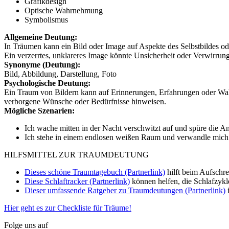
Grafikdesign
Optische Wahrnehmung
Symbolismus
Allgemeine Deutung:
In Träumen kann ein Bild oder Image auf Aspekte des Selbstbildes o
Ein verzerrtes, unklareres Image könnte Unsicherheit oder Verwirrung
Synonyme (Deutung):
Bild, Abbildung, Darstellung, Foto
Psychologische Deutung:
Ein Traum von Bildern kann auf Erinnerungen, Erfahrungen oder Wah
verborgene Wünsche oder Bedürfnisse hinweisen.
Mögliche Szenarien:
Ich wache mitten in der Nacht verschwitzt auf und spüre die An
Ich stehe in einem endlosen weißen Raum und verwandle mich p
HILFSMITTEL ZUR TRAUMDEUTUNG
Dieses schöne Traumtagebuch (Partnerlink)
hilft beim Aufschr
Diese Schlaftracker (Partnerlink)
können helfen, die Schlafzykl
Dieser umfassende Ratgeber zu Traumdeutungen (Partnerlink)
i
Hier geht es zur Checkliste für Träume!
Folge uns auf