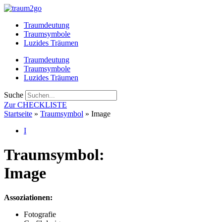
Zum
Inhalt
Traumdeutung
springen
Traumsymbole
Luzides Träumen
Traumdeutung
Traumsymbole
Luzides Träumen
Suche
Zur CHECKLISTE
Startseite
»
Traumsymbol
»
Image
I
Traumsymbol:
Image
Assoziationen:
Fotografie