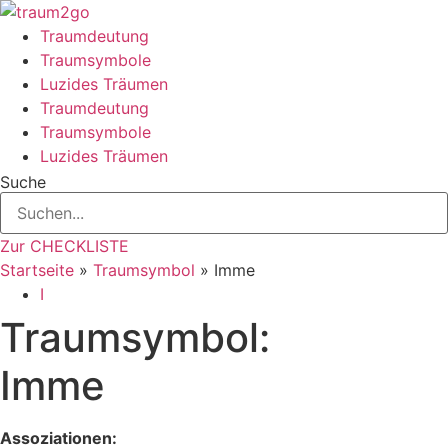
Zum
Inhalt
Traumdeutung
springen
Traumsymbole
Luzides Träumen
Traumdeutung
Traumsymbole
Luzides Träumen
Suche
Zur CHECKLISTE
Startseite
»
Traumsymbol
»
Imme
I
Traumsymbol:
Imme
Assoziationen: