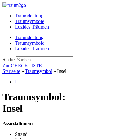
Zum
Inhalt
Traumdeutung
springen
Traumsymbole
Luzides Träumen
Traumdeutung
Traumsymbole
Luzides Träumen
Suche
Zur CHECKLISTE
Startseite
»
Traumsymbol
»
Insel
I
Traumsymbol:
Insel
Assoziationen:
Strand