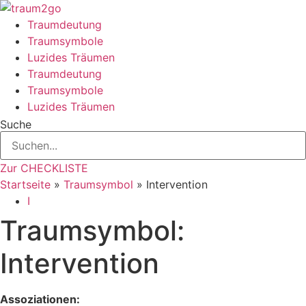
Zum
Inhalt
Traumdeutung
springen
Traumsymbole
Luzides Träumen
Traumdeutung
Traumsymbole
Luzides Träumen
Suche
Zur CHECKLISTE
Startseite
»
Traumsymbol
»
Intervention
I
Traumsymbol:
Intervention
Assoziationen: