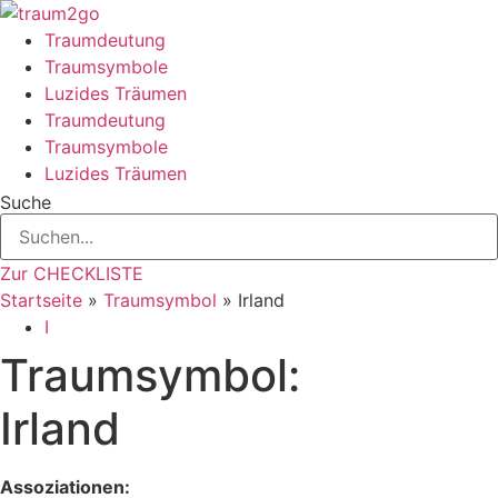
Zum
Inhalt
Traumdeutung
springen
Traumsymbole
Luzides Träumen
Traumdeutung
Traumsymbole
Luzides Träumen
Suche
Zur CHECKLISTE
Startseite
»
Traumsymbol
»
Irland
I
Traumsymbol:
Irland
Assoziationen: