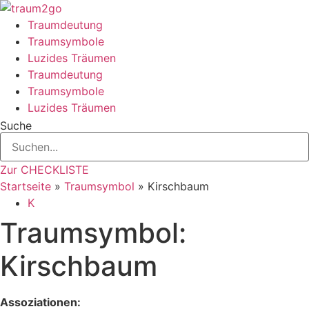
Zum
Inhalt
Traumdeutung
springen
Traumsymbole
Luzides Träumen
Traumdeutung
Traumsymbole
Luzides Träumen
Suche
Zur CHECKLISTE
Startseite
»
Traumsymbol
»
Kirschbaum
K
Traumsymbol:
Kirschbaum
Assoziationen: