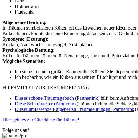
Gelb
Hühnerfarm
Flauschig
Allgemeine Deutung:
In Träumen symbolisieren Küken oft das Erwachen neuer Ideen oder 
Küken haben, könnte dies eine Erinnerung daran sein, dass Geduld u
Synonyme (Deutung):
Kücken, Nachwuchs, Jungvogel, Nesthäkchen
Psychologische Deutung:
Küken in Träumen könnten für Neuanfänge, Unschuld, Potenzial und E
Mögliche Szenarien:
Ich stehe in einem großen Raum voller Küken. Sie piepsen frö
Ich beobachte, wie ein Küken aus seinem Ei schlüpft und mich 
HILFSMITTEL ZUR TRAUMDEUTUNG
Dieses schöne Traumtagebuch (Partnerlink)
hilft beim Aufschr
Diese Schlaftracker (Partnerlink)
können helfen, die Schlafzykl
Dieser umfassende Ratgeber zu Traumdeutungen (Partnerlink)
i
Hier geht es zur Checkliste für Träume!
Folge uns auf