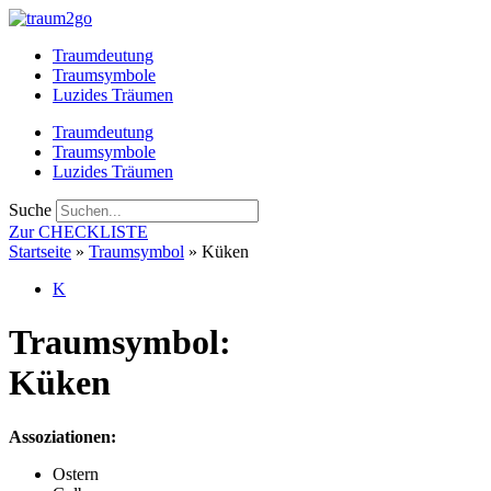
Zum
Inhalt
Traumdeutung
springen
Traumsymbole
Luzides Träumen
Traumdeutung
Traumsymbole
Luzides Träumen
Suche
Zur CHECKLISTE
Startseite
»
Traumsymbol
»
Küken
K
Traumsymbol:
Küken
Assoziationen:
Ostern