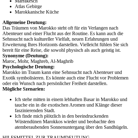
Marrakesch
Atlas Gebirge
Marokkanische Küche
Allgemeine Deutung:
Das Träumen von Marokko steht oft für ein Verlangen nach
Abenteuer und einer Flucht aus der Routine. Es kann auch die
Sehnsucht nach kultureller Vielfalt, neuen Erfahrungen und
Erweiterung Ihres Horizonts darstellen. Vielleicht fühlen Sie sich
bereit für eine Reise, die sowohl physisch als auch geistig ist.
Synonyme (Deutung):
Maroc, Mohr, Maghreb, Al-Maghrib
Psychologische Deutung:
Marokko im Traum kann eine Sehnsucht nach Abenteuer und
Exotik symbolisieren. Es könnte auch eine Flucht vor Problemen
oder ein Wunsch nach persönlicher Freiheit darstellen.
Mögliche Szenarien:
Ich stehe mitten in einem lebhaften Basar in Marokko und
tauche ein in die exotischen Aromen und Klänge dieser
faszinierenden Stadt.
Ich finde mich plötzlich in den beeindruckenden
Wüstendünen Marokkos wieder und beobachte den
atemberaubenden Sonnenuntergang über den Sandhügeln.
HILFSMITTEL ZUR TRAUMDEUTUNG