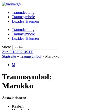
Zum
Inhalt
Traumdeutung
springen
Traumsymbole
Luzides Träumen
Traumdeutung
Traumsymbole
Luzides Träumen
Suche
Zur CHECKLISTE
Startseite
»
Traumsymbol
»
Marokko
M
Traumsymbol:
Marokko
Assoziationen:
Kasbah