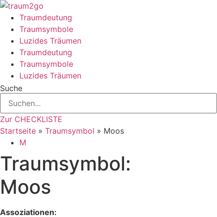
Zum
Inhalt
Traumdeutung
springen
Traumsymbole
Luzides Träumen
Traumdeutung
Traumsymbole
Luzides Träumen
Suche
Zur CHECKLISTE
Startseite
»
Traumsymbol
»
Moos
M
Traumsymbol:
Moos
Assoziationen: