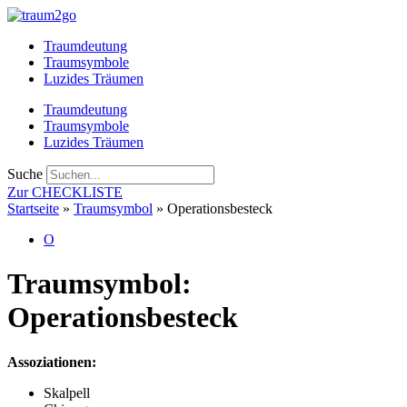
Zum
Inhalt
Traumdeutung
springen
Traumsymbole
Luzides Träumen
Traumdeutung
Traumsymbole
Luzides Träumen
Suche
Zur CHECKLISTE
Startseite
»
Traumsymbol
»
Operationsbesteck
O
Traumsymbol:
Operationsbesteck
Assoziationen:
Skalpell