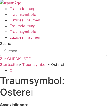
Zum
Inhalt
Traumdeutung
springen
Traumsymbole
Luzides Träumen
Traumdeutung
Traumsymbole
Luzides Träumen
Suche
Zur CHECKLISTE
Startseite
»
Traumsymbol
»
Osterei
O
Traumsymbol:
Osterei
Assoziationen: