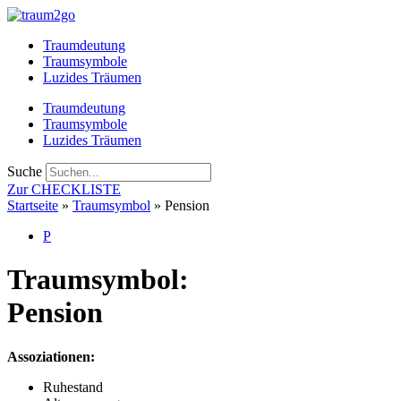
Zum
Inhalt
Traumdeutung
springen
Traumsymbole
Luzides Träumen
Traumdeutung
Traumsymbole
Luzides Träumen
Suche
Zur CHECKLISTE
Startseite
»
Traumsymbol
»
Pension
P
Traumsymbol:
Pension
Assoziationen:
Ruhestand