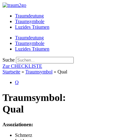
Zum
Inhalt
Traumdeutung
springen
Traumsymbole
Luzides Träumen
Traumdeutung
Traumsymbole
Luzides Träumen
Suche
Zur CHECKLISTE
Startseite
»
Traumsymbol
»
Qual
Q
Traumsymbol:
Qual
Assoziationen:
Schmerz