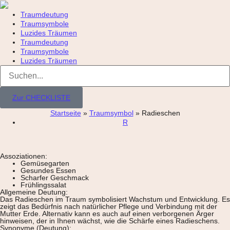
Traumdeutung
Traumsymbole
Luzides Träumen
Traumdeutung
Traumsymbole
Luzides Träumen
Zur CHECKLISTE
Startseite
»
Traumsymbol
»
Radieschen
R
Assoziationen:
Gemüsegarten
Gesundes Essen
Scharfer Geschmack
Frühlingssalat
Allgemeine Deutung:
Das Radieschen im Traum symbolisiert Wachstum und Entwicklung. Es
zeigt das Bedürfnis nach natürlicher Pflege und Verbindung mit der
Mutter Erde. Alternativ kann es auch auf einen verborgenen Ärger
hinweisen, der in Ihnen wächst, wie die Schärfe eines Radieschens.
Synonyme (Deutung):