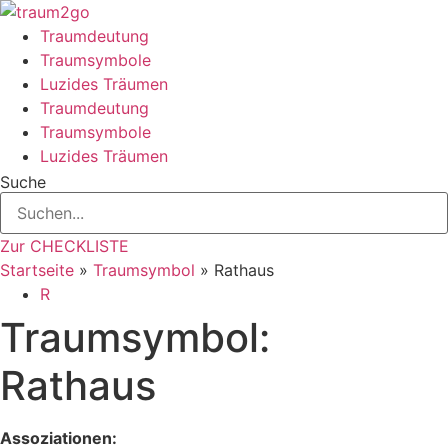
Zum
Inhalt
Traumdeutung
springen
Traumsymbole
Luzides Träumen
Traumdeutung
Traumsymbole
Luzides Träumen
Suche
Zur CHECKLISTE
Startseite
»
Traumsymbol
»
Rathaus
R
Traumsymbol:
Rathaus
Assoziationen: