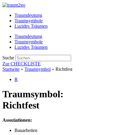
Zum
Inhalt
Traumdeutung
springen
Traumsymbole
Luzides Träumen
Traumdeutung
Traumsymbole
Luzides Träumen
Suche
Zur CHECKLISTE
Startseite
»
Traumsymbol
»
Richtfest
R
Traumsymbol:
Richtfest
Assoziationen:
Bauarbeiten