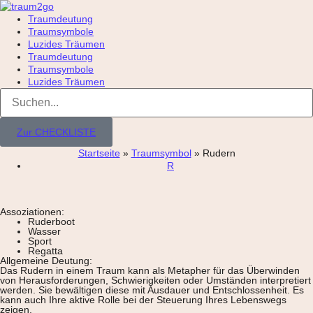
Traumdeutung
Traumsymbole
Luzides Träumen
Traumdeutung
Traumsymbole
Luzides Träumen
Zur CHECKLISTE
Startseite
»
Traumsymbol
»
Rudern
R
Assoziationen:
Ruderboot
Wasser
Sport
Regatta
Allgemeine Deutung:
Das Rudern in einem Traum kann als Metapher für das Überwinden
von Herausforderungen, Schwierigkeiten oder Umständen interpretiert
werden. Sie bewältigen diese mit Ausdauer und Entschlossenheit. Es
kann auch Ihre aktive Rolle bei der Steuerung Ihres Lebenswegs
zeigen.