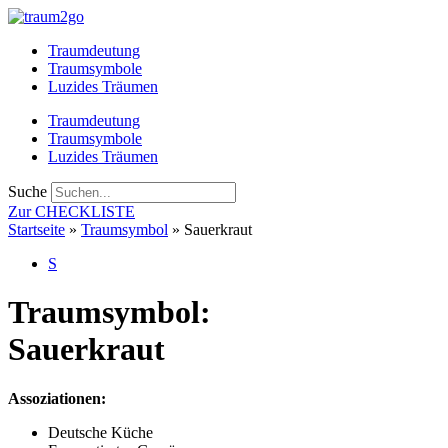
Zum
Inhalt
Traumdeutung
springen
Traumsymbole
Luzides Träumen
Traumdeutung
Traumsymbole
Luzides Träumen
Suche
Zur CHECKLISTE
Startseite
»
Traumsymbol
»
Sauerkraut
S
Traumsymbol:
Sauerkraut
Assoziationen:
Deutsche Küche