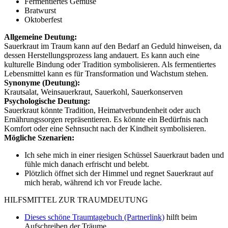
Fermentiertes Gemüse
Bratwurst
Oktoberfest
Allgemeine Deutung:
Sauerkraut im Traum kann auf den Bedarf an Geduld hinweisen, da
dessen Herstellungsprozess lang andauert. Es kann auch eine
kulturelle Bindung oder Tradition symbolisieren. Als fermentiertes
Lebensmittel kann es für Transformation und Wachstum stehen.
Synonyme (Deutung):
Krautsalat, Weinsauerkraut, Sauerkohl, Sauerkonserven
Psychologische Deutung:
Sauerkraut könnte Tradition, Heimatverbundenheit oder auch
Ernährungssorgen repräsentieren. Es könnte ein Bedürfnis nach
Komfort oder eine Sehnsucht nach der Kindheit symbolisieren.
Mögliche Szenarien:
Ich sehe mich in einer riesigen Schüssel Sauerkraut baden und
fühle mich danach erfrischt und belebt.
Plötzlich öffnet sich der Himmel und regnet Sauerkraut auf
mich herab, während ich vor Freude lache.
HILFSMITTEL ZUR TRAUMDEUTUNG
Dieses schöne Traumtagebuch (Partnerlink)
hilft beim
Aufschreiben der Träume.