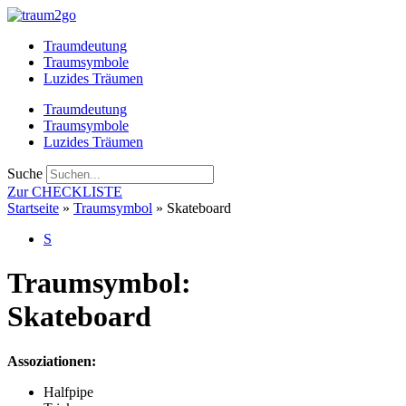
Zum
Inhalt
Traumdeutung
springen
Traumsymbole
Luzides Träumen
Traumdeutung
Traumsymbole
Luzides Träumen
Suche
Zur CHECKLISTE
Startseite
»
Traumsymbol
»
Skateboard
S
Traumsymbol:
Skateboard
Assoziationen:
Halfpipe