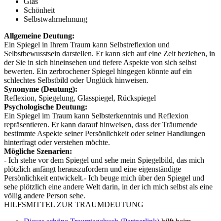
Glas
Schönheit
Selbstwahrnehmung
Allgemeine Deutung:
Ein Spiegel in Ihrem Traum kann Selbstreflexion und
Selbstbewusstsein darstellen. Er kann sich auf eine Zeit beziehen, in
der Sie in sich hineinsehen und tiefere Aspekte von sich selbst
bewerten. Ein zerbrochener Spiegel hingegen könnte auf ein
schlechtes Selbstbild oder Unglück hinweisen.
Synonyme (Deutung):
Reflexion, Spiegelung, Glasspiegel, Rückspiegel
Psychologische Deutung:
Ein Spiegel im Traum kann Selbsterkenntnis und Reflexion
repräsentieren. Er kann darauf hinweisen, dass der Träumende
bestimmte Aspekte seiner Persönlichkeit oder seiner Handlungen
hinterfragt oder verstehen möchte.
Mögliche Szenarien:
- Ich stehe vor dem Spiegel und sehe mein Spiegelbild, das mich
plötzlich anfängt herauszufordern und eine eigenständige
Persönlichkeit entwickelt.- Ich beuge mich über den Spiegel und
sehe plötzlich eine andere Welt darin, in der ich mich selbst als eine
völlig andere Person sehe.
HILFSMITTEL ZUR TRAUMDEUTUNG