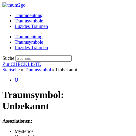
Zum
Inhalt
Traumdeutung
springen
Traumsymbole
Luzides Träumen
Traumdeutung
Traumsymbole
Luzides Träumen
Suche
Zur CHECKLISTE
Startseite
»
Traumsymbol
»
Unbekannt
U
Traumsymbol:
Unbekannt
Assoziationen:
Mysteriös