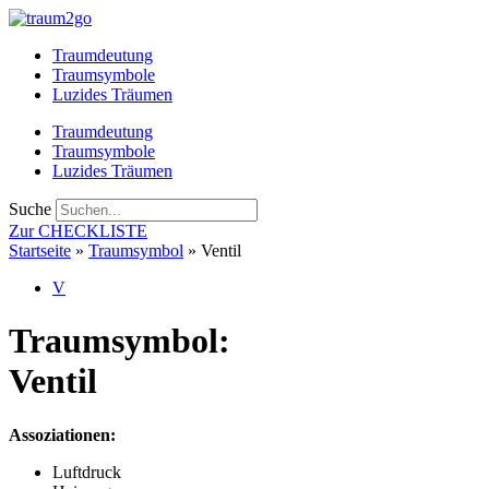
Zum
Inhalt
Traumdeutung
springen
Traumsymbole
Luzides Träumen
Traumdeutung
Traumsymbole
Luzides Träumen
Suche
Zur CHECKLISTE
Startseite
»
Traumsymbol
»
Ventil
V
Traumsymbol:
Ventil
Assoziationen:
Luftdruck