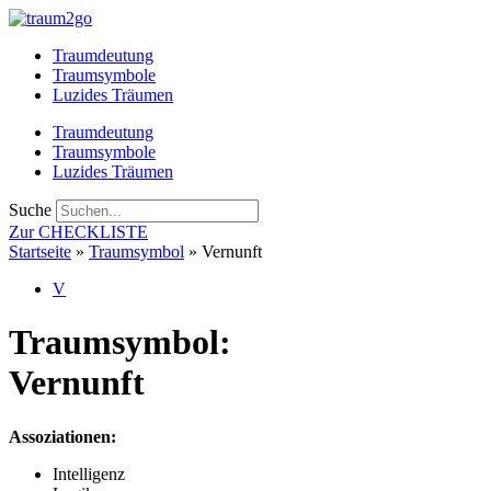
Zum
Inhalt
Traumdeutung
springen
Traumsymbole
Luzides Träumen
Traumdeutung
Traumsymbole
Luzides Träumen
Suche
Zur CHECKLISTE
Startseite
»
Traumsymbol
»
Vernunft
V
Traumsymbol:
Vernunft
Assoziationen:
Intelligenz