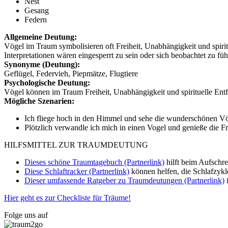
Nest
Gesang
Federn
Allgemeine Deutung:
Vögel im Traum symbolisieren oft Freiheit, Unabhängigkeit und spiri
Interpretationen wären eingesperrt zu sein oder sich beobachtet zu füh
Synonyme (Deutung):
Geflügel, Federvieh, Piepmätze, Flugtiere
Psychologische Deutung:
Vögel können im Traum Freiheit, Unabhängigkeit und spirituelle Entf
Mögliche Szenarien:
Ich fliege hoch in den Himmel und sehe die wunderschönen Vöge
Plötzlich verwandle ich mich in einen Vogel und genieße die Fre
HILFSMITTEL ZUR TRAUMDEUTUNG
Dieses schöne Traumtagebuch (Partnerlink)
hilft beim Aufschr
Diese Schlaftracker (Partnerlink)
können helfen, die Schlafzykl
Dieser umfassende Ratgeber zu Traumdeutungen (Partnerlink)
i
Hier geht es zur Checkliste für Träume!
Folge uns auf