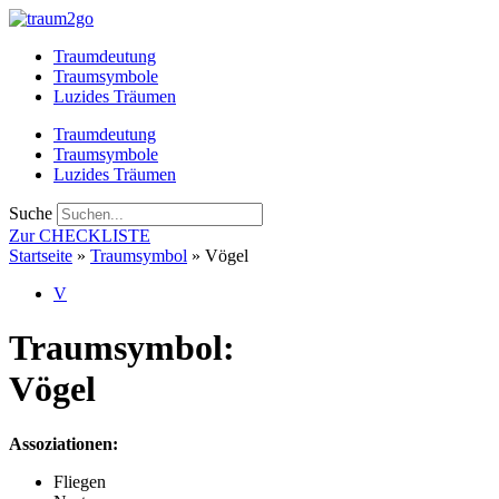
Zum
Inhalt
Traumdeutung
springen
Traumsymbole
Luzides Träumen
Traumdeutung
Traumsymbole
Luzides Träumen
Suche
Zur CHECKLISTE
Startseite
»
Traumsymbol
»
Vögel
V
Traumsymbol:
Vögel
Assoziationen:
Fliegen