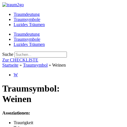
Zum
Inhalt
Traumdeutung
springen
Traumsymbole
Luzides Träumen
Traumdeutung
Traumsymbole
Luzides Träumen
Suche
Zur CHECKLISTE
Startseite
»
Traumsymbol
»
Weinen
W
Traumsymbol:
Weinen
Assoziationen:
Traurigkeit