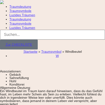
Traumdeutung
Traumsymbole
Luzides Träumen
Traumdeutung
Traumsymbole
Luzides Träumen
Zur CHECKLISTE
Startseite
»
Traumsymbol
»
Windbeutel
W
Assoziationen:
Gebäck
Sahnefüllung
Hohl
Konditorei
Allgemeine Deutung:
Ein Windbeutel im Traum kann darauf hinweisen, dass du das Gefühl
hast, im Leben mehr Schein als Sein zu erleben. Vielleicht fühlest du
dich in irgendeiner Weise leer oder unerfüllt. Dies könnte auch
symbolisieren, dass jemand in deinem Leben viel verspricht, aber
wenig liefert.