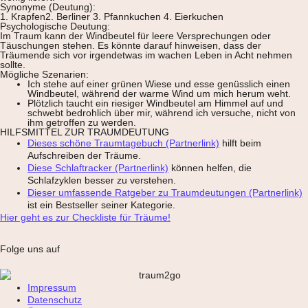
Synonyme (Deutung):
1. Krapfen2. Berliner 3. Pfannkuchen 4. Eierkuchen
Psychologische Deutung:
Im Traum kann der Windbeutel für leere Versprechungen oder
Täuschungen stehen. Es könnte darauf hinweisen, dass der
Träumende sich vor irgendetwas im wachen Leben in Acht nehmen
sollte.
Mögliche Szenarien:
Ich stehe auf einer grünen Wiese und esse genüsslich einen
Windbeutel, während der warme Wind um mich herum weht.
Plötzlich taucht ein riesiger Windbeutel am Himmel auf und
schwebt bedrohlich über mir, während ich versuche, nicht von
ihm getroffen zu werden.
HILFSMITTEL ZUR TRAUMDEUTUNG
Dieses schöne Traumtagebuch (Partnerlink)
hilft beim
Aufschreiben der Träume.
Diese Schlaftracker (Partnerlink)
können helfen, die
Schlafzyklen besser zu verstehen.
Dieser umfassende Ratgeber zu Traumdeutungen (Partnerlink)
ist ein Bestseller seiner Kategorie.
Hier geht es zur Checkliste für Träume!
Folge uns auf
Impressum
Datenschutz