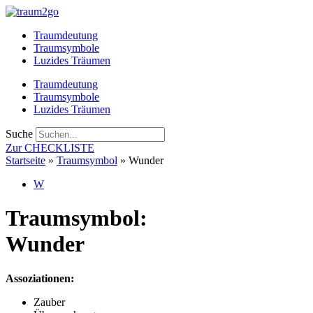
Zum
Inhalt
Traumdeutung
springen
Traumsymbole
Luzides Träumen
Traumdeutung
Traumsymbole
Luzides Träumen
Suche
Zur CHECKLISTE
Startseite
»
Traumsymbol
»
Wunder
W
Traumsymbol:
Wunder
Assoziationen:
Zauber