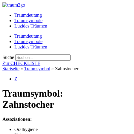
Zum
Inhalt
Traumdeutung
springen
Traumsymbole
Luzides Träumen
Traumdeutung
Traumsymbole
Luzides Träumen
Suche
Zur CHECKLISTE
Startseite
»
Traumsymbol
»
Zahnstocher
Z
Traumsymbol:
Zahnstocher
Assoziationen:
Oralhygiene